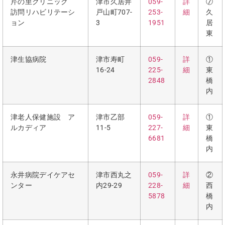
芹の里クリニック
津市久居井
059-
詳
⑦
訪問リハビリテーシ
戸山町707-
253-
細
久
ョン
3
1951
居
東
津生協病院
津市寿町
059-
詳
①
16-24
225-
細
東
2848
橋
内
津老人保健施設 ア
津市乙部
059-
詳
①
ルカディア
11-5
227-
細
東
6681
橋
内
永井病院デイケアセ
津市西丸之
059-
詳
②
ンター
内29-29
228-
細
西
5878
橋
内