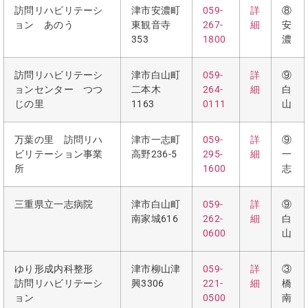
訪問リハビリテーシ
津市安濃町
059-
詳
⑧
ョン あのう
東観音寺
267-
細
安
353
1800
濃
訪問リハビリテーシ
津市白山町
059-
詳
⑨
ョンセンター つつ
二本木
264-
細
白
じの里
1163
0111
山
万葉の里 訪問リハ
津市一志町
059-
詳
⑨
ビリテーション事業
高野236-5
295-
細
一
所
1600
志
三重県立一志病院
津市白山町
059-
詳
⑨
南家城616
262-
細
白
0600
山
ゆり形成内科整形
津市柳山津
059-
詳
③
訪問リハビリテーシ
興3306
221-
細
橋
ョン
0500
南