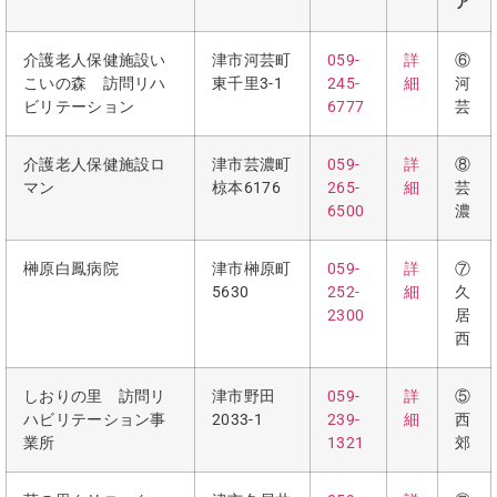
ア
介護老人保健施設い
津市河芸町
059-
詳
⑥
こいの森 訪問リハ
東千里3-1
245-
細
河
ビリテーション
6777
芸
介護老人保健施設ロ
津市芸濃町
059-
詳
⑧
マン
椋本6176
265-
細
芸
6500
濃
榊原白鳳病院
津市榊原町
059-
詳
⑦
5630
252-
細
久
2300
居
西
しおりの里 訪問リ
津市野田
059-
詳
⑤
ハビリテーション事
2033-1
239-
細
西
業所
1321
郊