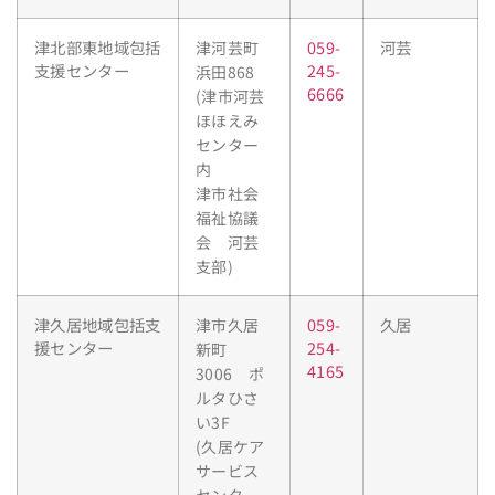
津北部東地域包括
059-
河芸
津河芸町
支援センター
245-
浜田868
6666
(津市河芸
ほほえみ
センター
内
津市社会
福祉協議
会 河芸
支部)
津久居地域包括支
059-
久居
津市久居
援センター
254-
新町
4165
3006 ポ
ルタひさ
い3F
(久居ケア
サービス
センター