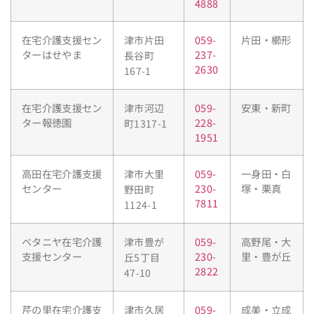
4888
在宅介護支援セン
059-
片田・櫛形
津市片田
ターはせやま
237-
長谷町
2630
167-1
在宅介護支援セン
059-
安東・新町
津市河辺
ター報徳園
228-
町1317-1
1951
高田在宅介護支援
059-
一身田・白
津市大里
センター
230-
塚・栗真
野田町
7811
1124-1
ベタニヤ在宅介護
059-
高野尾・大
津市豊が
支援センター
230-
里・豊が丘
丘5丁目
2822
47-10
芹の里在宅介護支
津市久居
059-
成美・立成