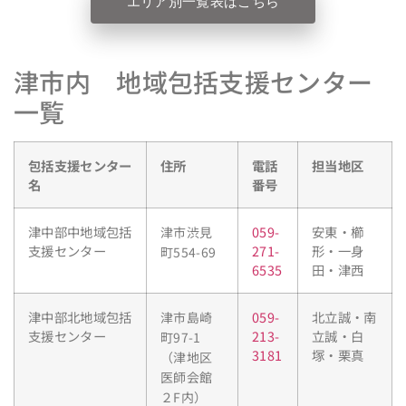
エリア別一覧表はこちら
津市内 地域包括支援センター
一覧
包括支援センター
住所
電話
担当地区
名
番号
津中部中地域包括
059-
安東・櫛
津市渋見
支援センター
271-
形・一身
町554-69
6535
田・津西
津中部北地域包括
059-
北立誠・南
津市島崎
支援センター
213-
立誠・白
町97-1
3181
塚・栗真
（津地区
医師会館
２F内）