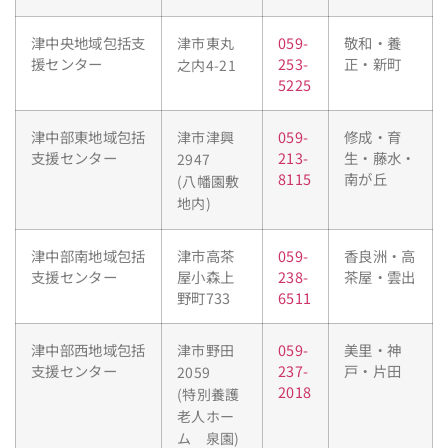
津中央地域包括支
059-
敬和・養
津市東丸
援センター
253-
正・新町
之内4-21
5225
津中部東地域包括
059-
修成・育
津市津興
支援センター
213-
生・藤水・
2947
8115
南が丘
(八幡園敷
地内)
津中部南地域包括
津市高茶
059-
香良洲・高
支援センター
屋小森上
238-
茶屋・雲出
野町733
6511
津中部西地域包括
059-
美里・神
津市野田
支援センター
237-
戸・片田
2059
2018
(特別養護
老人ホー
ム 泉園)