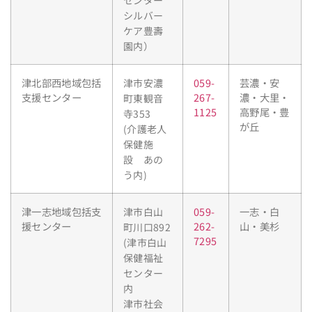
シルバー
ケア豊壽
園内）
津北部西地域包括
059-
芸濃・安
津市安濃
支援センター
267-
濃・大里・
町東観音
1125
高野尾・豊
寺353
が丘
(介護老人
保健施
設 あの
う内)
津一志地域包括支
059-
一志・白
津市白山
援センター
262-
山・美杉
町川口892
7295
(津市白山
保健福祉
センター
内
津市社会