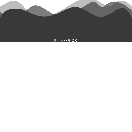
ホームへもどる
電 話：059-255-1300
ＦＡＸ：059-255-1350
メール：tuzaitaku@zc.ztv.ne.jp
〒514-1135
津市久居本町1400-2