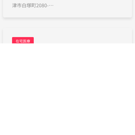
津市白塚町2080-…
在宅医療
芹の里クリニック
津市久居井戸山町70…
在宅医療
洗心福祉会美杉クリニック
津市美杉町下之川52…