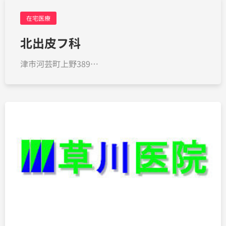
在宅医療
北出皮フ科
津市河芸町上野389…